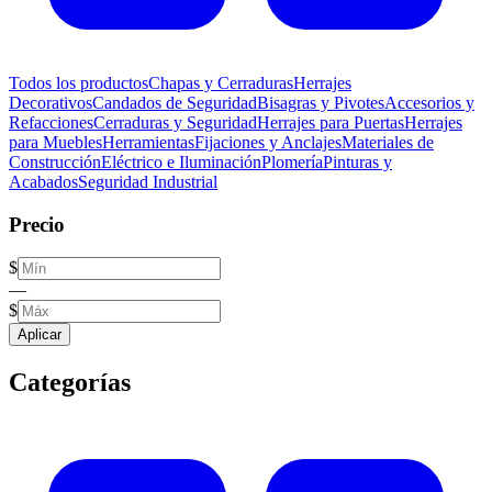
Todos los productos
Chapas y Cerraduras
Herrajes
Decorativos
Candados de Seguridad
Bisagras y Pivotes
Accesorios y
Refacciones
Cerraduras y Seguridad
Herrajes para Puertas
Herrajes
para Muebles
Herramientas
Fijaciones y Anclajes
Materiales de
Construcción
Eléctrico e Iluminación
Plomería
Pinturas y
Acabados
Seguridad Industrial
Precio
$
—
$
Aplicar
Categorías