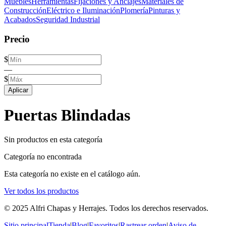
Muebles
Herramientas
Fijaciones y Anclajes
Materiales de
Construcción
Eléctrico e Iluminación
Plomería
Pinturas y
Acabados
Seguridad Industrial
Precio
$
—
$
Aplicar
Puertas Blindadas
Sin productos en esta categoría
Categoría no encontrada
Esta categoría no existe en el catálogo aún.
Ver todos los productos
© 2025 Alfri Chapas y Herrajes. Todos los derechos reservados.
Sitio principal
Tienda
|
Blog
|
Favoritos
|
Rastrear orden
|
Aviso de